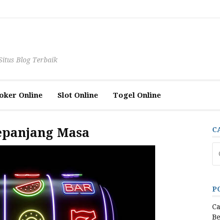
 Situs Blog Terbaik
oker Online
Slot Online
Togel Online
epanjang Masa
C
Ca
un
P
Ca
Be