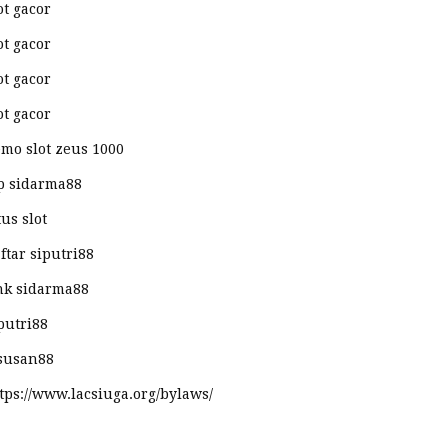
ot gacor
ot gacor
ot gacor
ot gacor
mo slot zeus 1000
p sidarma88
tus slot
ftar siputri88
nk sidarma88
putri88
susan88
tps://www.lacsiuga.org/bylaws/