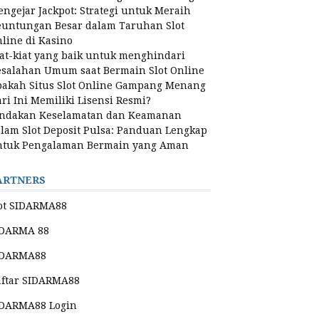
ngejar Jackpot: Strategi untuk Meraih
untungan Besar dalam Taruhan Slot
line di Kasino
at-kiat yang baik untuk menghindari
salahan Umum saat Bermain Slot Online
akah Situs Slot Online Gampang Menang
ri Ini Memiliki Lisensi Resmi?
indakan Keselamatan dan Keamanan
lam Slot Deposit Pulsa: Panduan Lengkap
ntuk Pengalaman Bermain yang Aman
ARTNERS
ot SIDARMA88
IDARMA 88
IDARMA88
ftar SIDARMA88
IDARMA88 Login