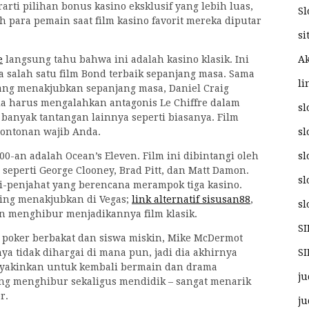
rti pilihan bonus kasino eksklusif yang lebih luas,
Sl
 para pemain saat film kasino favorit mereka diputar
si
e
langsung tahu bahwa ini adalah kasino klasik. Ini
Ak
ga salah satu film Bond terbaik sepanjang masa. Sama
li
 yang menakjubkan sepanjang masa, Daniel Craig
dia harus mengalahkan antagonis Le Chiffre dalam
sl
anyak tantangan lainnya seperti biasanya. Film
tontonan wajib Anda.
sl
00-an adalah Ocean’s Eleven. Film ini dibintangi oleh
sl
seperti George Clooney, Brad Pitt, dan Matt Damon.
sl
-penjahat yang berencana merampok tiga kasino.
ling menakjubkan di Vegas;
link alternatif sisusan88
,
sl
dan menghibur menjadikannya film klasik.
S
 poker berbakat dan siswa miskin, Mike McDermot
a tidak dihargai di mana pun, jadi dia akhirnya
S
diyakinkan untuk kembali bermain dan drama
ju
 yang menghibur sekaligus mendidik – sangat menarik
r.
ju