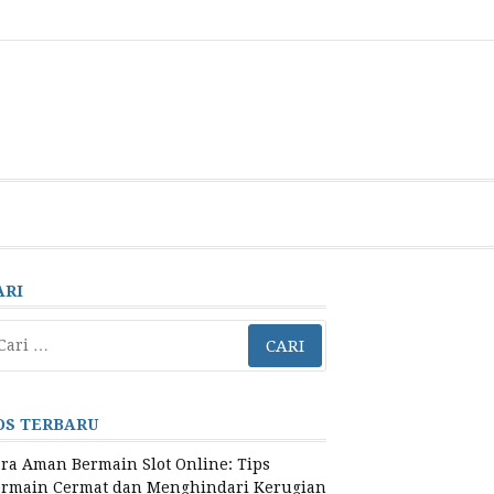
ARI
ri
tuk:
OS TERBARU
ra Aman Bermain Slot Online: Tips
rmain Cermat dan Menghindari Kerugian