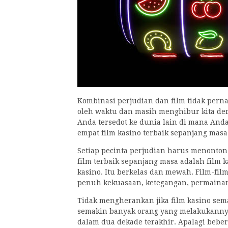
Kombinasi perjudian dan film tidak perna
oleh waktu dan masih menghibur kita d
Anda tersedot ke dunia lain di mana Anda
empat film kasino terbaik sepanjang masa 
Setiap pecinta perjudian harus menonton
film terbaik sepanjang masa adalah film 
kasino. Itu berkelas dan mewah. Film-fi
penuh kekuasaan, ketegangan, permaina
Tidak mengherankan jika film kasino sema
semakin banyak orang yang melakukann
dalam dua dekade terakhir. Apalagi bebe