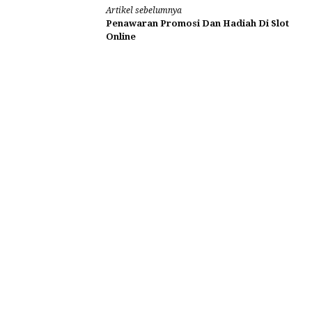
Lanjut
Artikel sebelumnya
Penawaran Promosi Dan Hadiah Di Slot
Membaca
Online