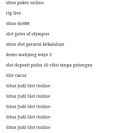
situs poker online
rtp live
situs slot88
slot gates of olympus
situs slot garansi kekalahan
demo mahjong ways 3
slot deposit pulsa 10 ribu tanpa potongan
Slot Gacor
Situs Judi Slot Online
Situs Judi Slot Online
Situs Judi Slot Online
Situs Judi Slot Online
Situs Judi Slot Online