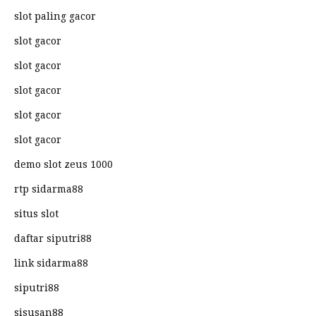
slot paling gacor
slot gacor
slot gacor
slot gacor
slot gacor
slot gacor
demo slot zeus 1000
rtp sidarma88
situs slot
daftar siputri88
link sidarma88
siputri88
sisusan88